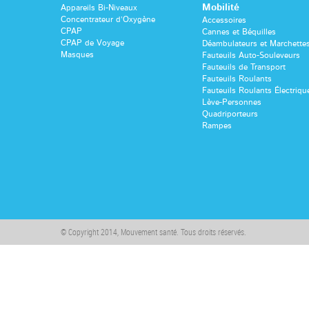
Mobilité
Appareils Bi-Niveaux
Concentrateur d’Oxygène
Accessoires
CPAP
Cannes et Béquilles
CPAP de Voyage
Déambulateurs et Marchette
Masques
Fauteuils Auto-Souleveurs
Fauteuils de Transport
Fauteuils Roulants
Fauteuils Roulants Électriqu
Lève-Personnes
Quadriporteurs
Rampes
© Copyright 2014, Mouvement santé. Tous droits réservés.