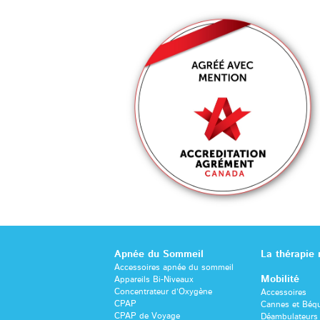
Apnée du Sommeil
La thérapie
Accessoires apnée du sommeil
Mobilité
Appareils Bi-Niveaux
Concentrateur d’Oxygène
Accessoires
CPAP
Cannes et Béqu
CPAP de Voyage
Déambulateurs 