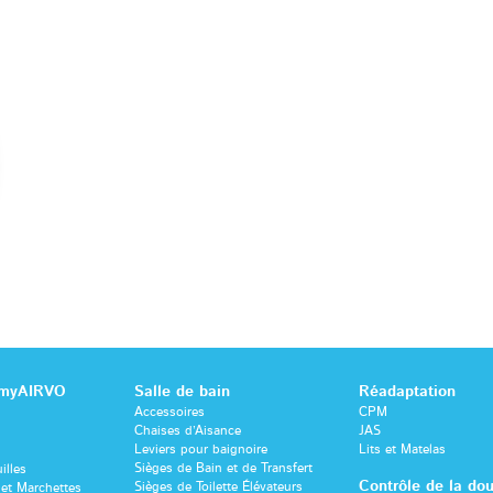
 myAIRVO
Salle de bain
Réadaptation
Accessoires
CPM
Chaises d’Aisance
JAS
Leviers pour baignoire
Lits et Matelas
Sièges de Bain et de Transfert
illes
Contrôle de la dou
Sièges de Toilette Élévateurs
et Marchettes