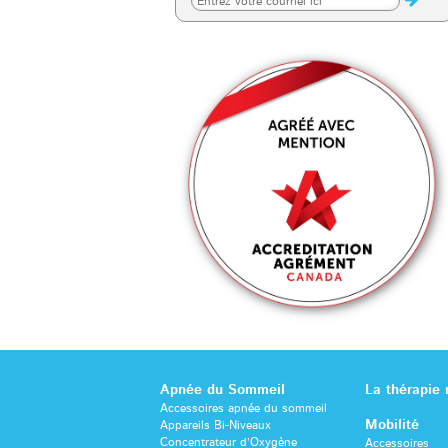
Apnée du Sommeil
La thérapie
Accessoires apnée du sommeil
Mobilité
Appareils Bi-Niveaux
Concentrateur d’Oxygène
Accessoires