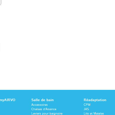
 myAIRVO
Salle de bain
Réadaptation
Accessoires
CPM
Chaises d’Aisance
JAS
Leviers pour baignoire
Lits et Matelas