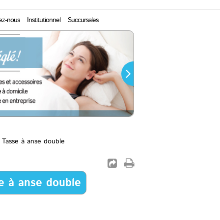
ez-nous
Institutionnel
Succursales
Tasse à anse double
e à anse double