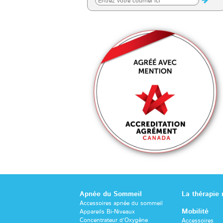
Apnée du Sommeil
La thérapie
Accessoires apnée du sommeil
Mobilité
Appareils Bi-Niveaux
Concentrateur d’Oxygène
Accessoires