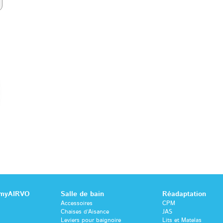
 myAIRVO
Salle de bain
Réadaptation
Accessoires
CPM
Chaises d’Aisance
JAS
Leviers pour baignoire
Lits et Matelas