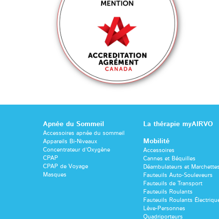
Apnée du Sommeil
La thérapie myAIRVO
Accessoires apnée du sommeil
Mobilité
Appareils Bi-Niveaux
Concentrateur d’Oxygène
Accessoires
CPAP
Cannes et Béquilles
CPAP de Voyage
Déambulateurs et Marchette
Masques
Fauteuils Auto-Souleveurs
Fauteuils de Transport
Fauteuils Roulants
Fauteuils Roulants Électriqu
Lève-Personnes
Quadriporteurs